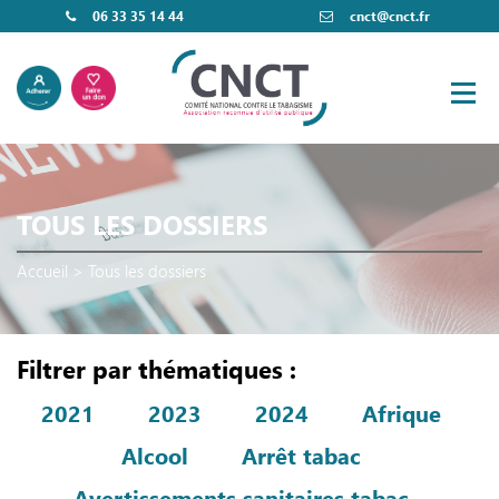
06 33 35 14 44
cnct@cnct.fr
TOUS LES DOSSIERS
Accueil
>
Tous les dossiers
Filtrer par thématiques :
2021
2023
2024
Afrique
Alcool
Arrêt tabac
Avertissements sanitaires tabac