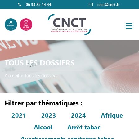
06 33 35 14 44
cnct@cnct.fr
TOUS LES DOSSIERS
Accueil
>
Tous les dossiers
Filtrer par thématiques :
2021
2023
2024
Afrique
Alcool
Arrêt tabac
Avertissements sanitaires tabac