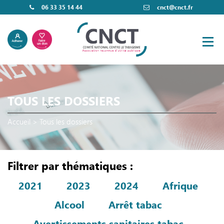
06 33 35 14 44
cnct@cnct.fr
TOUS LES DOSSIERS
Accueil
>
Tous les dossiers
Filtrer par thématiques :
2021
2023
2024
Afrique
Alcool
Arrêt tabac
Avertissements sanitaires tabac