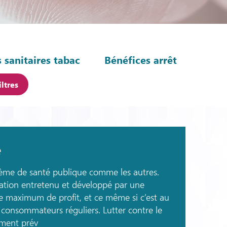
 sanitaires tabac
Bénéfices arrêt
iltres
e
lème de santé publique comme les autres.
ation entretenu et développé par une
 le maximum de profit, et ce même si c’est au
es consommateurs réguliers. Lutter contre le
ement prév