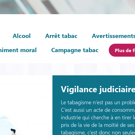
Alcool
Arrêt tabac
Avertissements
himent moral
Campagne tabac
Plus de f
Vigilance judiciair
Le tabagisme n’est pas un prob
C’est aussi un acte de consomm
industrie qui cherche à en tirer
prix de la vie de la moitié de s
tabagisme, c’est donc non seul