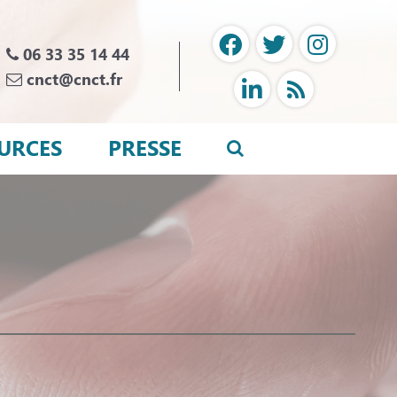
06 33 35 14 44
cnct@cnct.fr
URCES
PRESSE