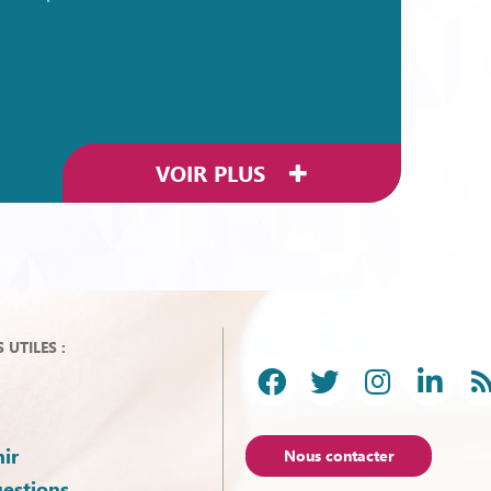
VOIR PLUS
UTILES :
ir
Nous contacter
uestions