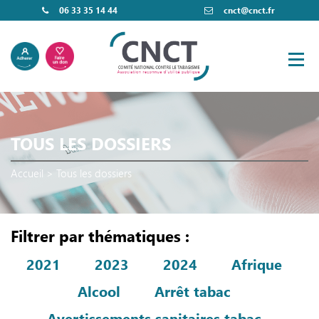
06 33 35 14 44
cnct@cnct.fr
TOUS LES DOSSIERS
Accueil
>
Tous les dossiers
Filtrer par thématiques :
2021
2023
2024
Afrique
Alcool
Arrêt tabac
Avertissements sanitaires tabac