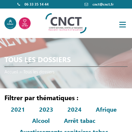
06 33 35 14 44
cnct@cnct.fr
TOUS LES DOSSIERS
Accueil
>
Tous les dossiers
Filtrer par thématiques :
2021
2023
2024
Afrique
Alcool
Arrêt tabac
Avertissements sanitaires tabac