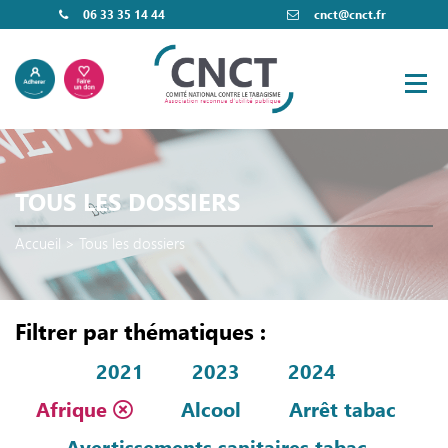
06 33 35 14 44
cnct@cnct.fr
TOUS LES DOSSIERS
Accueil
>
Tous les dossiers
Filtrer par thématiques :
2021
2023
2024
Afrique
Alcool
Arrêt tabac
Avertissements sanitaires tabac