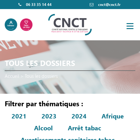
06 33 35 14 44
cnct@cnct.fr
TOUS LES DOSSIERS
Accueil
>
Tous les dossiers
Filtrer par thématiques :
2021
2023
2024
Afrique
Alcool
Arrêt tabac
Avertissements sanitaires tabac