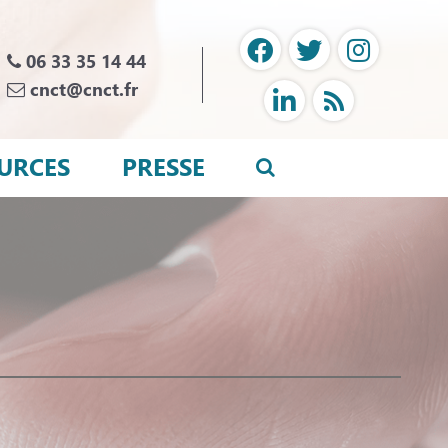
06 33 35 14 44
cnct@cnct.fr
URCES
PRESSE