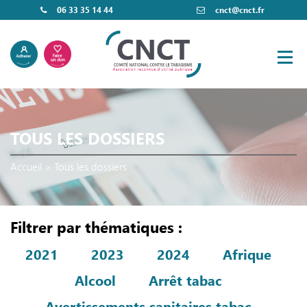
06 33 35 14 44
cnct@cnct.fr
TOUS LES DOSSIERS
Accueil
>
Tous les dossiers
Filtrer par thématiques :
2021
2023
2024
Afrique
Alcool
Arrêt tabac
Avertissements sanitaires tabac