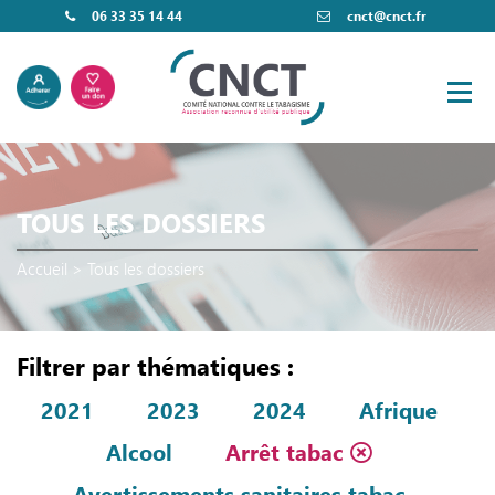
06 33 35 14 44
cnct@cnct.fr
TOUS LES DOSSIERS
Accueil
>
Tous les dossiers
Filtrer par thématiques :
2021
2023
2024
Afrique
Alcool
Arrêt tabac
Avertissements sanitaires tabac