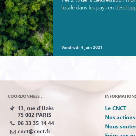
totale dans les pays en dévelop
vendredi 4 juin 2021
COORDONNÉES :
INFORMATIONS 
13, rue d'Uzès
Le CNCT
75 002 PARIS
Nos actions
06 33 35 14 44
Nous souten
cnct@cnct.fr
Foire aux q