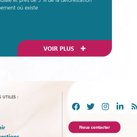
pement où existe
VOIR PLUS
UTILES :
ir
Nous contacter
uestions