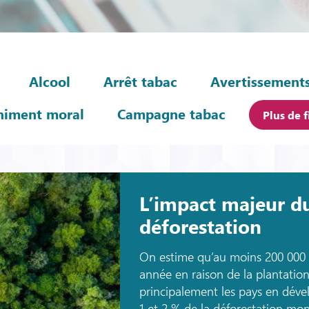
Alcool
Arrêt tabac
Avertissements
himent moral
Campagne tabac
Plus de f
L’impact majeur du
déforestation
On estime qu’au moins 200 000 h
année en raison de la plantatio
principalement les pays en déve
1 et 2 % de la déforestation mon