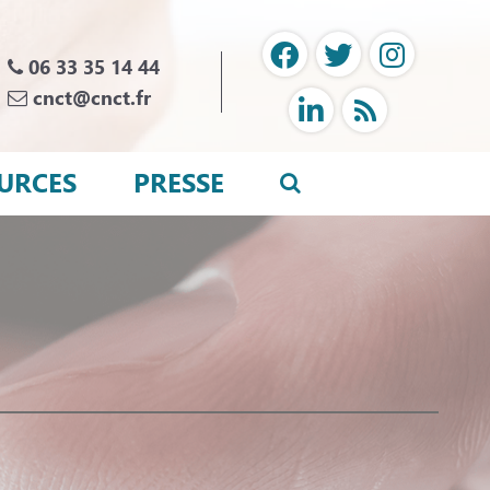
06 33 35 14 44
cnct@cnct.fr
URCES
PRESSE