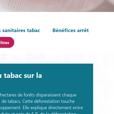
 sanitaires tabac
Bénéfices arrêt
iltres
 tabac sur la
ectares de forêts disparaissent chaque
n de tabacs. Cette déforestation touche
loppement. Elle explique directement entre
diale et près de 5 % de la déforestation