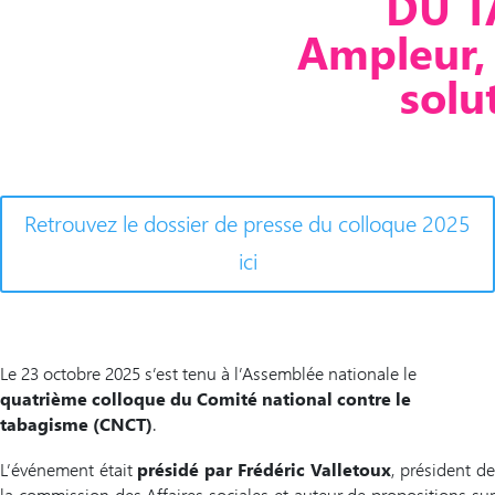
DU T
Ampleur, 
solu
Retrouvez le dossier de presse du colloque 2025
ici
Le 23 octobre 2025 s’est tenu à l’Assemblée nationale le
quatrième colloque du Comité
national contre le
tabagisme (CNCT)
.
L’événement était
présidé par Frédéric Valletoux
, président d
la commission des Affaires sociales et auteur de propositions sur