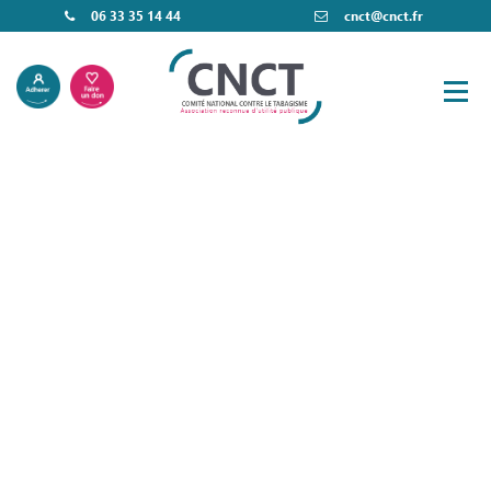
06 33 35 14 44
cnct@cnct.fr
Les Prix 5.3 –
Pour des
politiques