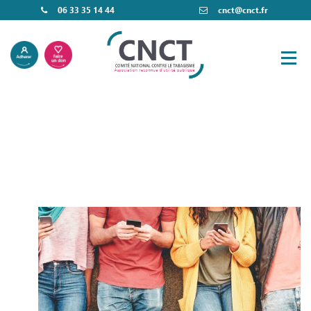
06 33 35 14 44
cnct@cnct.fr
Nos actions