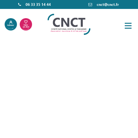
06 33 35 14 44
cnct@cnct.fr
L’info tabac
du mois