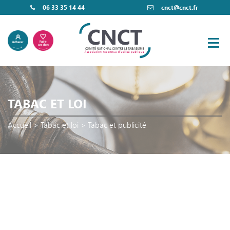
06 33 35 14 44
cnct@cnct.fr
TABAC ET LOI
Accueil
>
Tabac et loi
>
Tabac et publicité