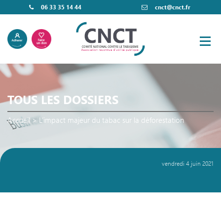
06 33 35 14 44
cnct@cnct.fr
TOUS LES DOSSIERS
Accueil
>
L’impact majeur du tabac sur la déforestation
vendredi 4 juin 2021