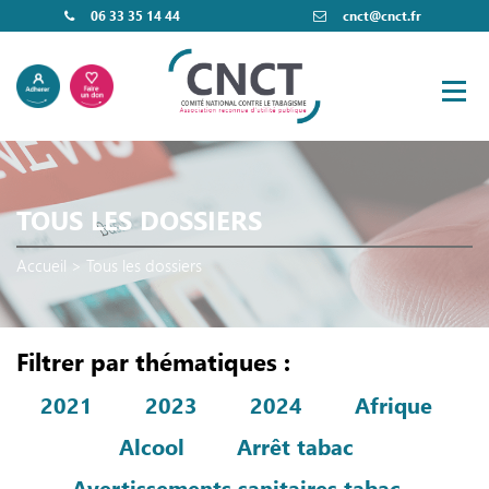
06 33 35 14 44
cnct@cnct.fr
TOUS LES DOSSIERS
Accueil
>
Tous les dossiers
Filtrer par thématiques :
2021
2023
2024
Afrique
Alcool
Arrêt tabac
Avertissements sanitaires tabac