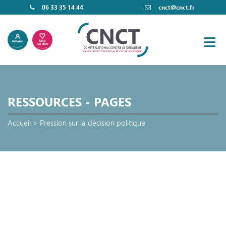
06 33 35 14 44
cnct@cnct.fr
RESSOURCES - PAGES
Accueil
>
Pression sur la décision politique