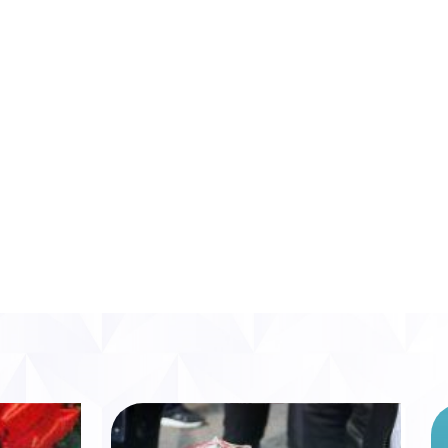
entre l’industrie du tabac et la
faire croire qu’elle est soutenue
ive s’est construite au prix d’un long
ccessives de désinformation financées