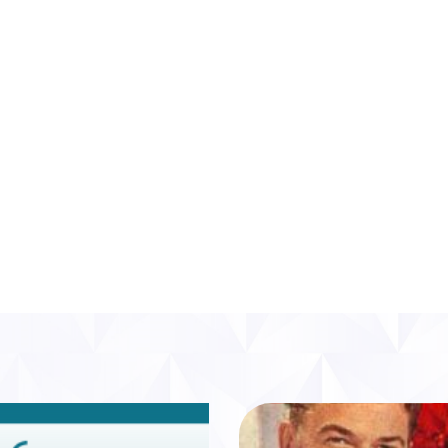
aux positions de l’industrie du tabac
n de l’industrie du tabac ont creusé un tel fossé 
upes de façade » pour soutenir ses idées ou du moins 
de tabac
ait, direz-vous ?
Oui, mais cette prise de conscience collect
 défenseurs de la santé publique et les vastes campagnes su
abac.