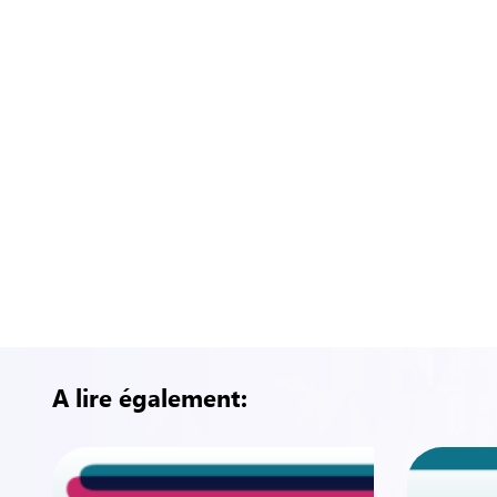
La création de l’illusion d’un soutien 
Les années de mensonge et de désinformatio
société qu’elle doit faire appel à des « gro
Nier les dangers de la consommation 
« Le tabac tue ». Aujourd’hui, tout le monde le s
duel inégal – et toujours d’actualité – entre les
à coups de millions de dollars par l’industrie du t
A lire également: