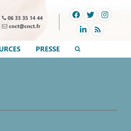
06 33 35 14 44
cnct@cnct.fr
URCES
PRESSE