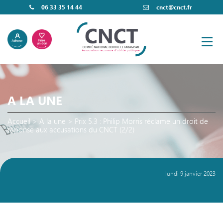
06 33 35 14 44
cnct@cnct.fr
A LA UNE
Accueil
>
A la une
>
Prix 5.3 : Philip Morris réclame un droit de
réponse aux accusations du CNCT (2/2)
lundi 9 janvier 2023