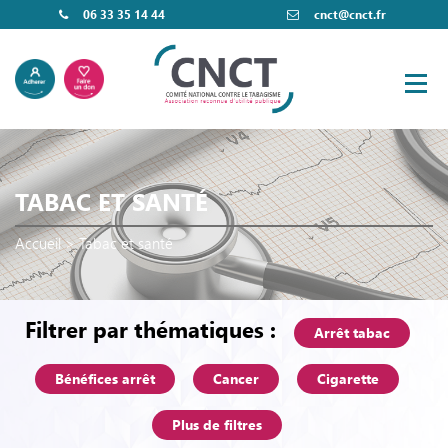
06 33 35 14 44
cnct@cnct.fr
TABAC ET SANTÉ
Accueil
>
Tabac et santé
Filtrer par thématiques :
Arrêt tabac
Bénéfices arrêt
Cancer
Cigarette
Plus de filtres