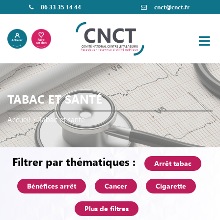
06 33 35 14 44
cnct@cnct.fr
TABAC ET SANTÉ
Accueil
>
Tabac et santé
Filtrer par thématiques :
Arrêt tabac
Bénéfices arrêt
Cancer
Cigarette
Plus de filtres