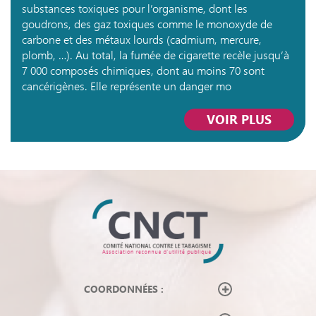
substances toxiques pour l’organisme, dont les
goudrons, des gaz toxiques comme le monoxyde de
carbone et des métaux lourds (cadmium, mercure,
plomb, …). Au total, la fumée de cigarette recèle jusqu’à
7 000 composés chimiques, dont au moins 70 sont
cancérigènes. Elle représente un danger mo
VOIR PLUS
COORDONNÉES :