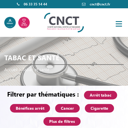
06 33 35 14 44
cnct@cnct.fr
TABAC ET SANTÉ
Accueil
>
Tabac et santé
Filtrer par thématiques :
Arrêt tabac
Bénéfices arrêt
Cancer
Cigarette
Plus de filtres