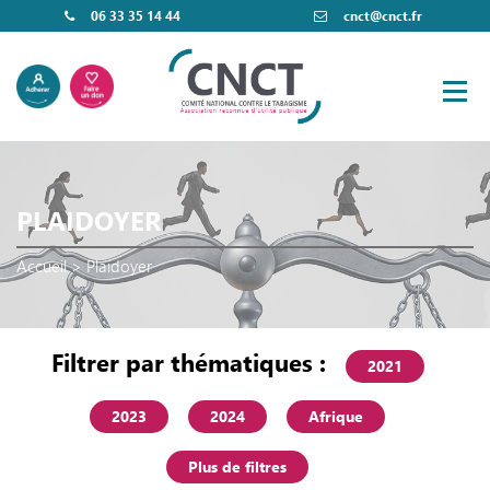
06 33 35 14 44
cnct@cnct.fr
PLAIDOYER
Accueil
>
Plaidoyer
Filtrer par thématiques :
2021
2023
2024
Afrique
Plus de filtres