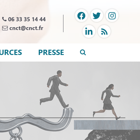
06 33 35 14 44
cnct@cnct.fr
URCES
PRESSE