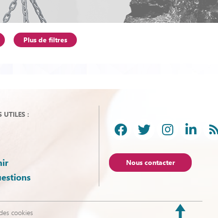
Plus de filtres
UTILES :
ir
Nous contacter
uestions
des cookies