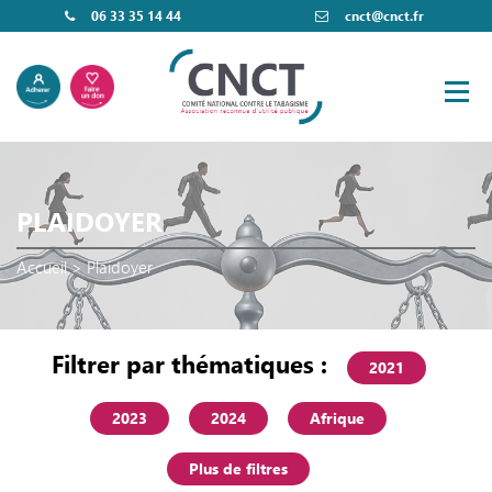
06 33 35 14 44
cnct@cnct.fr
PLAIDOYER
Accueil
>
Plaidoyer
Filtrer par thématiques :
2021
2023
2024
Afrique
Plus de filtres