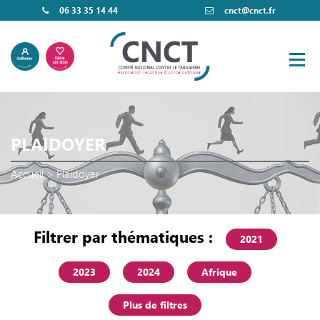
06 33 35 14 44
cnct@cnct.fr
PLAIDOYER
Accueil
>
Plaidoyer
Filtrer par thématiques :
2021
2023
2024
Afrique
Plus de filtres