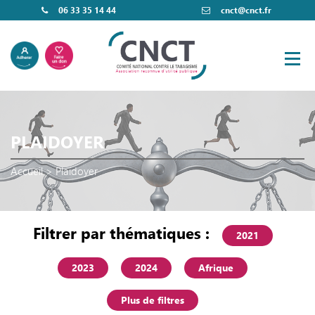
06 33 35 14 44
cnct@cnct.fr
PLAIDOYER
Accueil
>
Plaidoyer
Filtrer par thématiques :
2021
2023
2024
Afrique
Plus de filtres