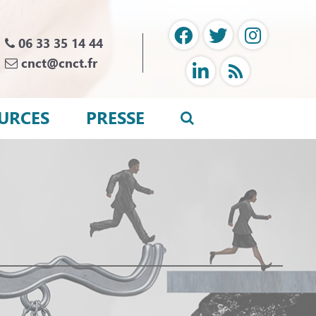
06 33 35 14 44
cnct@cnct.fr
URCES
PRESSE