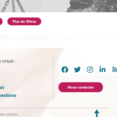
Plus de filtres
UTILES :
ir
Nous contacter
uestions
des cookies