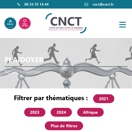
06 33 35 14 44
cnct@cnct.fr
PLAIDOYER
Accueil
>
Plaidoyer
Filtrer par thématiques :
2021
2023
2024
Afrique
Plus de filtres