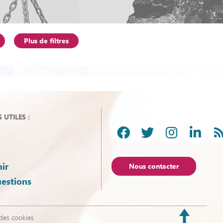
Plus de filtres
UTILES :
ir
Nous contacter
uestions
des cookies