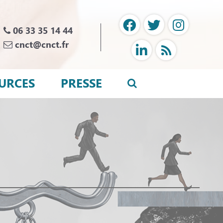
06 33 35 14 44
cnct@cnct.fr
URCES
PRESSE