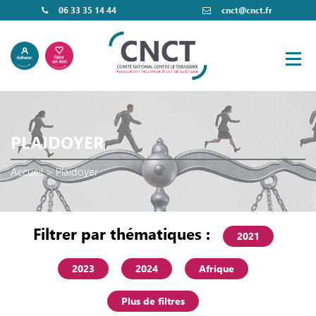
06 33 35 14 44
cnct@cnct.fr
PLAIDOYER
Accueil
>
Plaidoyer
Filtrer par thématiques :
2021
2023
2024
Afrique
Plus de filtres