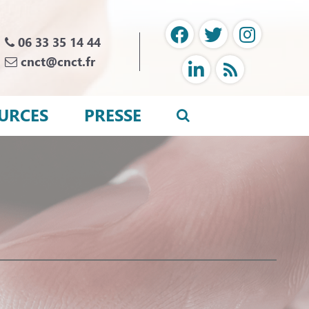
06 33 35 14 44
cnct@cnct.fr
URCES
PRESSE