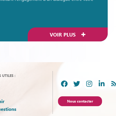
VOIR PLUS
UTILES :
ir
Nous contacter
uestions