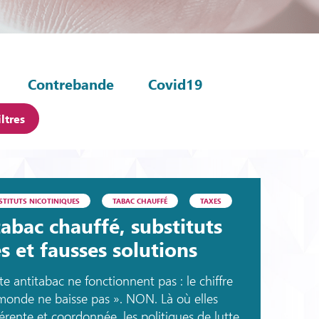
Contrebande
Covid19
iltres
STITUTS NICOTINIQUES
TABAC CHAUFFÉ
TAXES
tabac chauffé, substituts
es et fausses solutions
te antitabac ne fonctionnent pas : le chiffre
onde ne baisse pas ». NON. Là où elles
rente et coordonnée, les politiques de lutte