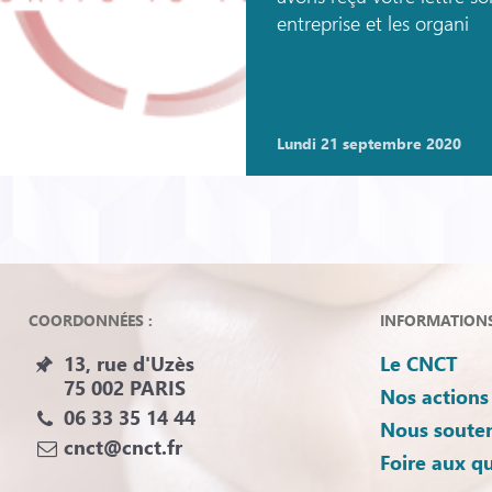
entreprise et les organi
lundi 21 septembre 2020
COORDONNÉES :
INFORMATIONS 
13, rue d'Uzès
Le CNCT
75 002 PARIS
Nos actions
06 33 35 14 44
Nous souten
cnct@cnct.fr
Foire aux q