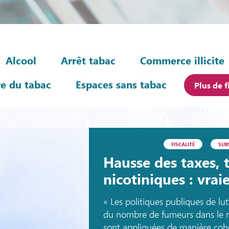
Alcool
Arrêt tabac
Commerce illicite
re du tabac
Espaces sans tabac
Plus de f
FISCALITÉ
SUB
Hausse des taxes, 
nicotiniques : vrai
« Les politiques publiques de lut
du nombre de fumeurs dans le m
sont appliquées de manière cohé