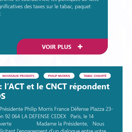
nificatives des taxes sur le tabac, paquet
t
VOIR PLUS
NOUVEAUX PRODUITS
PHILIP MORRIS
TABAC CHAUFFÉ
 : l’ACT et le CNCT répondent
OS
ésidente Philip Morris France Défense Plazza 23-
llon 92 064 LA DEFENSE CEDEX Paris, le 14
re ouverte Madame la Présidente, Nous
llicitant l’engagement d’un dialogue entre votre