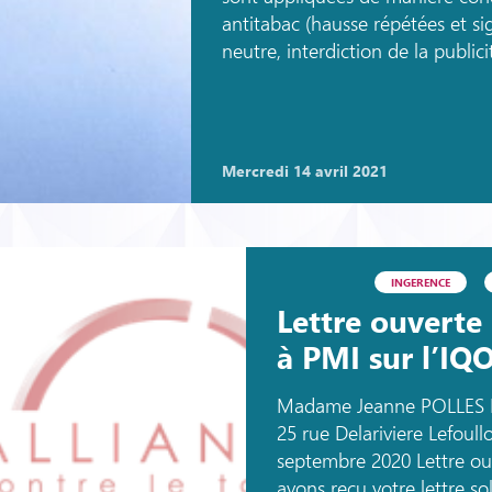
antitabac (hausse répétées et sig
neutre, interdiction de la publici
mercredi 14 avril 2021
INGERENCE
Lettre ouverte
à PMI sur l’IQ
Madame Jeanne POLLES Pr
25 rue Delariviere Lefou
septembre 2020 Lett
avons reçu votre lettre so