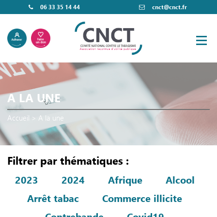
06 33 35 14 44
cnct@cnct.fr
A LA UNE
Accueil
>
A la une
Filtrer par thématiques :
2023
2024
Afrique
Alcool
Arrêt tabac
Commerce illicite
Contrebande
Covid19