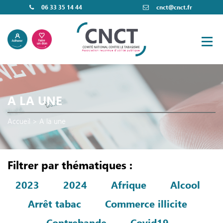
06 33 35 14 44
cnct@cnct.fr
A LA UNE
Accueil
>
A la une
Filtrer par thématiques :
2023
2024
Afrique
Alcool
Arrêt tabac
Commerce illicite
Contrebande
Covid19