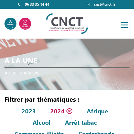
06 33 35 14 44
cnct@cnct.fr
A LA UNE
Accueil
>
A la une
Filtrer par thématiques :
2023
2024
Afrique
Alcool
Arrêt tabac
Commerce illicite
Contrebande