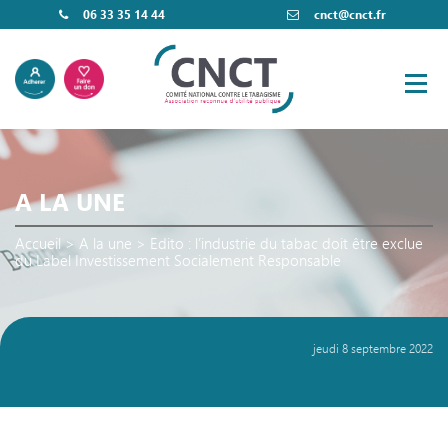
06 33 35 14 44
cnct@cnct.fr
A LA UNE
Accueil
>
A la une
>
Edito : l’industrie du tabac doit être exclue
du Label Investissement Socialement Responsable
jeudi 8 septembre 2022