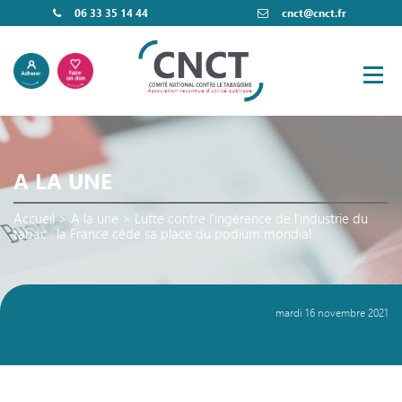
06 33 35 14 44
cnct@cnct.fr
A LA UNE
Accueil
>
A la une
>
Lutte contre l’ingérence de l’industrie du
tabac : la France cède sa place du podium mondial
mardi 16 novembre 2021