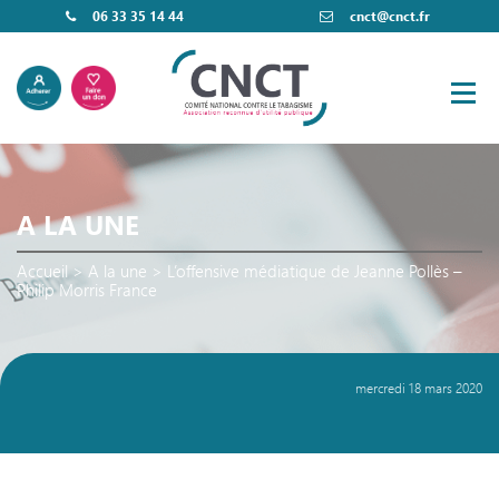
06 33 35 14 44
cnct@cnct.fr
A LA UNE
Accueil
>
A la une
>
L’offensive médiatique de Jeanne Pollès –
Philip Morris France
mercredi 18 mars 2020