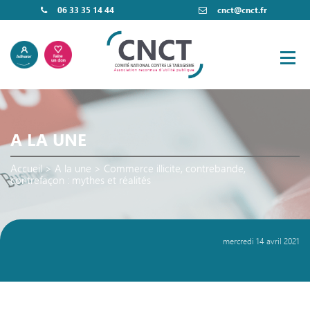
06 33 35 14 44
cnct@cnct.fr
A LA UNE
Accueil
>
A la une
>
Commerce illicite, contrebande,
contrefaçon : mythes et réalités
mercredi 14 avril 2021