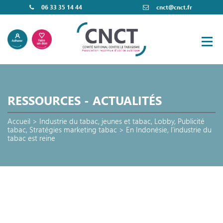
06 33 35 14 44
cnct@cnct.fr
RESSOURCES - ACTUALITÉS
Accueil
>
Industrie du tabac
,
jeunes et tabac
,
Lobby
,
Publicité
tabac
,
Stratégies marketing tabac
>
En Indonésie, l’industrie du
tabac est reine