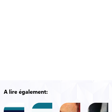
Source complète de l’article :
https://globalcomment.com/in-indonesia-big-
tobacco-is-king/
Source du résumé : http://ash.org.uk/media-
and-news/ash-daily-news/ash-daily-news-for-
11-july-2019/
A lire également: