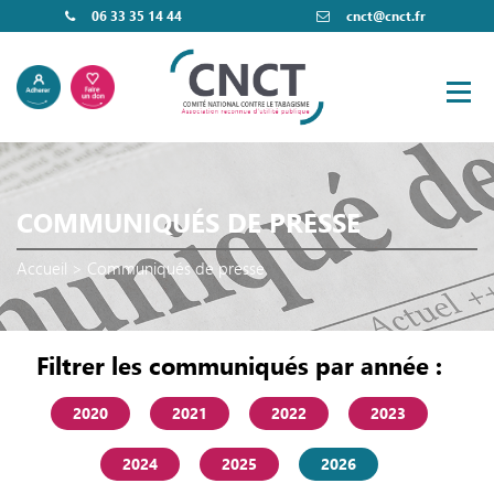
06 33 35 14 44
cnct@cnct.fr
COMMUNIQUÉS DE PRESSE
Accueil
>
Communiqués de presse
Filtrer les communiqués par année :
2020
2021
2022
2023
2024
2025
2026