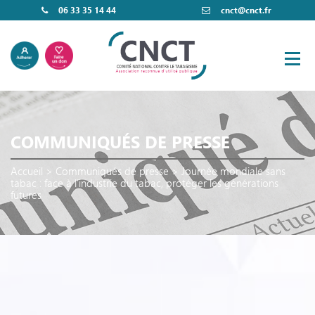
06 33 35 14 44
cnct@cnct.fr
COMMUNIQUÉS DE PRESSE
Accueil
>
Communiqués de presse
>
Journée mondiale sans
tabac : face à l’industrie du tabac, protéger les générations
futures