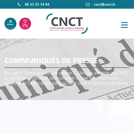
06 33 35 14 44
cnct@cnct.fr
COMMUNIQUÉS DE PRESSE
Accueil
>
Communiqués de presse
>
L’Arcom accorde au CNCT
le statut de « signaleur de confiance » : une reconnaissance
majeure de l’association dans sa lutte contre les pratiques illicite