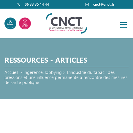
06 33 35 14 44
cnct@cnct.fr
RESSOURCES - ARTICLES
Accueil
>
Ingerence
,
lobbying
>
L’industrie du tabac : des
pressions et une influence permanente à l’encontre des mesures
de santé publique