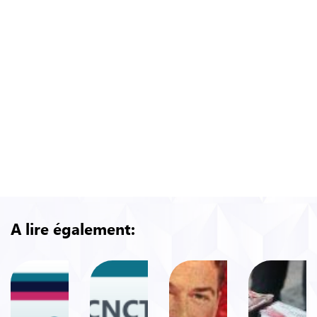
de même de l’aide à l’arrêt des fumeurs : alors
même que la dépendance tabagique est
considérée comme une pathologie, les
traitements de l’aide à l’arrêt ne sont que très
partiellement remboursés.
En dépit de l’ensemble des coûts sanitaires et
financiers qu’occasionne le tabagisme dans notre
pays, l’industrie du tabac et ses alliés parviennent
encore aujourd’hui à bloquer toute politique de
santé publique digne de ce nom.
A lire également: