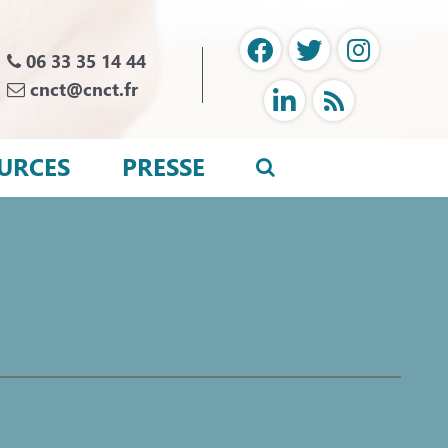
06 33 35 14 44
cnct@cnct.fr
URCES
PRESSE