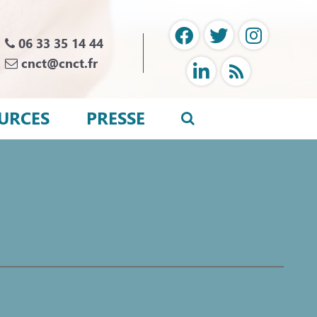
06 33 35 14 44
cnct@cnct.fr
URCES
PRESSE