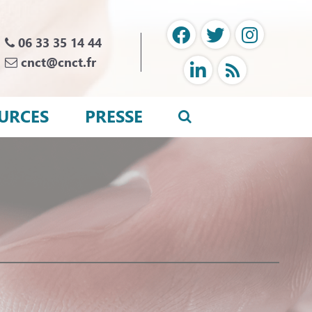
06 33 35 14 44
cnct@cnct.fr
URCES
PRESSE