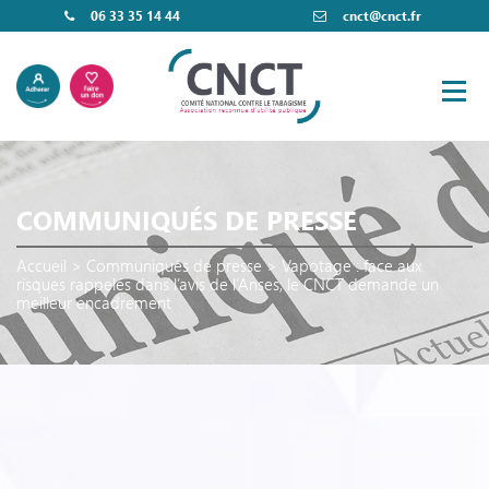
06 33 35 14 44
cnct@cnct.fr
COMMUNIQUÉS DE PRESSE
Accueil
>
Communiqués de presse
>
Vapotage : face aux
risques rappelés dans l’avis de l’Anses, le CNCT demande un
meilleur encadrement